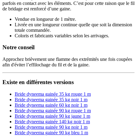
parfois en contact avec les éléments. C’est pour cette raison que le fil
de bridage est renforcé d’une gaine.
Vendue en longueur de 1 mètre.
Livrée en une longueur continue quelle que soit la dimension
totale commandée.
Coloris et fabricants variables selon les arrivages.
Notre conseil
Approchez brièvement une flamme des extrémités une fois coupées
afin d'éviter l’effilochage du fil et de la gaine.
Existe en différentes versions
Bride dyneema gainée 35 kg rouge 1 m
Bride dyneema gainée 35 kg noir 1 m
Bride dyneema gainée 60 kg noir 1 m
Bride dyneema gainée 90 kg rouge 1 m
Bride dyneema gainée 90 kg jaune 1 m
Bride dyneema gainée 140 kg noir 1 m
Bride dyneema gainée 90 kg noir 1 m
Bride dyneema gainée 90 kg bleu 1 m