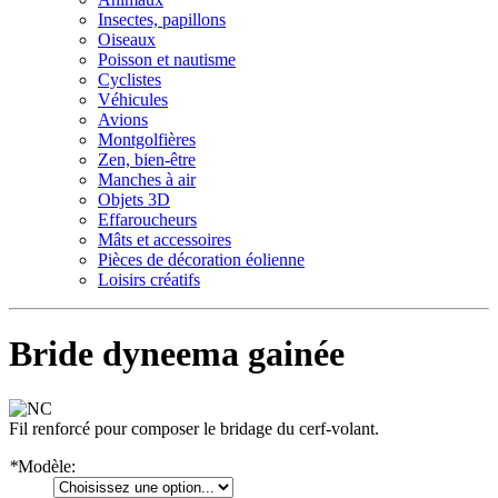
Insectes, papillons
Oiseaux
Poisson et nautisme
Cyclistes
Véhicules
Avions
Montgolfières
Zen, bien-être
Manches à air
Objets 3D
Effaroucheurs
Mâts et accessoires
Pièces de décoration éolienne
Loisirs créatifs
Bride dyneema gainée
Fil renforcé pour composer le bridage du cerf-volant.
*
Modèle: