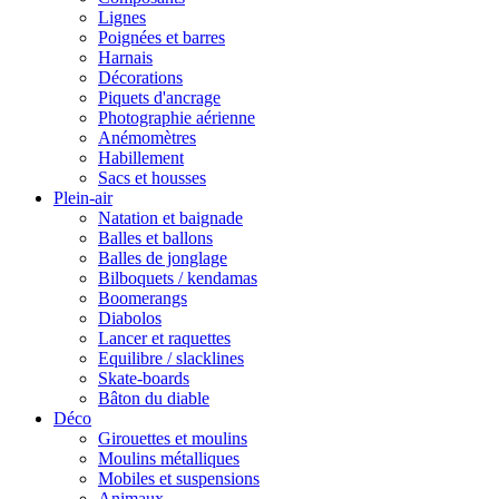
Lignes
Poignées et barres
Harnais
Décorations
Piquets d'ancrage
Photographie aérienne
Anémomètres
Habillement
Sacs et housses
Plein-air
Natation et baignade
Balles et ballons
Balles de jonglage
Bilboquets / kendamas
Boomerangs
Diabolos
Lancer et raquettes
Equilibre / slacklines
Skate-boards
Bâton du diable
Déco
Girouettes et moulins
Moulins métalliques
Mobiles et suspensions
Animaux