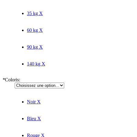
35 kg
X
60 kg
X
90 kg
X
140 kg
X
*
Coloris:
Noir
X
Bleu
X
Rouge
X