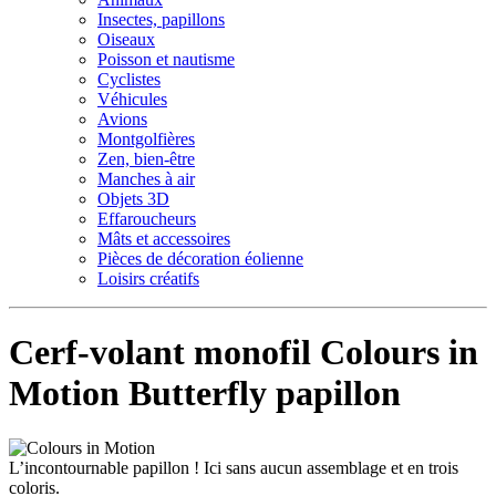
Insectes, papillons
Oiseaux
Poisson et nautisme
Cyclistes
Véhicules
Avions
Montgolfières
Zen, bien-être
Manches à air
Objets 3D
Effaroucheurs
Mâts et accessoires
Pièces de décoration éolienne
Loisirs créatifs
Cerf-volant monofil Colours in
Motion Butterfly papillon
L’incontournable papillon ! Ici sans aucun assemblage et en trois
coloris.