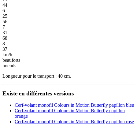
44
6
25
56
7
31
68
8
37
km/h
beauforts
noeuds
Longueur pour le transport : 40 cm.
Existe en différentes versions
Cerf-volant monofil Colours in Motion Butterfly papillon bleu
Cerf-volant monofil Colours in Motion Butterfly papillon
orange
Cerf-volant monofil Colours in Motion Butterfly papillon rose