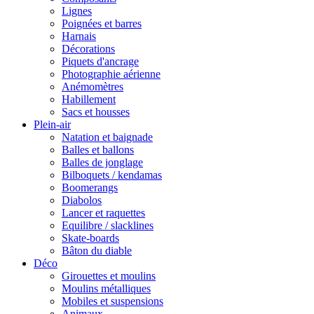
Lignes
Poignées et barres
Harnais
Décorations
Piquets d'ancrage
Photographie aérienne
Anémomètres
Habillement
Sacs et housses
Plein-air
Natation et baignade
Balles et ballons
Balles de jonglage
Bilboquets / kendamas
Boomerangs
Diabolos
Lancer et raquettes
Equilibre / slacklines
Skate-boards
Bâton du diable
Déco
Girouettes et moulins
Moulins métalliques
Mobiles et suspensions
Animaux