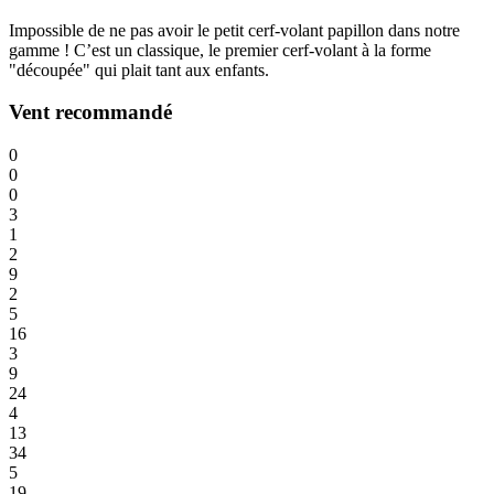
Impossible de ne pas avoir le petit cerf-volant papillon dans notre
gamme ! C’est un classique, le premier cerf-volant à la forme
"découpée" qui plait tant aux enfants.
Vent recommandé
0
0
0
3
1
2
9
2
5
16
3
9
24
4
13
34
5
19