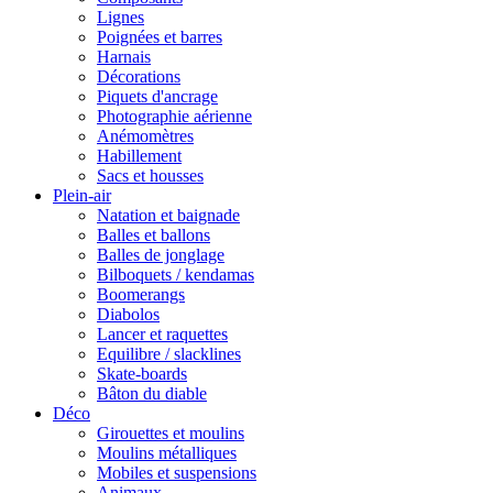
Lignes
Poignées et barres
Harnais
Décorations
Piquets d'ancrage
Photographie aérienne
Anémomètres
Habillement
Sacs et housses
Plein-air
Natation et baignade
Balles et ballons
Balles de jonglage
Bilboquets / kendamas
Boomerangs
Diabolos
Lancer et raquettes
Equilibre / slacklines
Skate-boards
Bâton du diable
Déco
Girouettes et moulins
Moulins métalliques
Mobiles et suspensions
Animaux