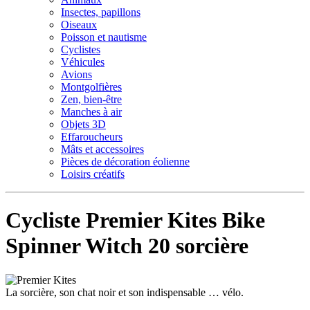
Insectes, papillons
Oiseaux
Poisson et nautisme
Cyclistes
Véhicules
Avions
Montgolfières
Zen, bien-être
Manches à air
Objets 3D
Effaroucheurs
Mâts et accessoires
Pièces de décoration éolienne
Loisirs créatifs
Cycliste Premier Kites Bike
Spinner Witch 20 sorcière
La sorcière, son chat noir et son indispensable … vélo.