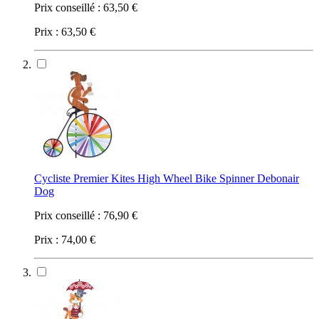
Prix conseillé :
63,50 €
Prix :
63,50 €
Cycliste Premier Kites High Wheel Bike Spinner Debonair
Dog
Prix conseillé :
76,90 €
Prix :
74,00 €