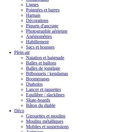
Lignes
Poignées et barres
Harnais
Décorations
Piquets d'ancrage
Photographie aérienne
Anémomètres
Habillement
Sacs et housses
Plein-air
Natation et baignade
Balles et ballons
Balles de jonglage
Bilboquets / kendamas
Boomerangs
Diabolos
Lancer et raquettes
Equilibre / slacklines
Skate-boards
Bâton du diable
Déco
Girouettes et moulins
Moulins métalliques
Mobiles et suspensions
Animaux