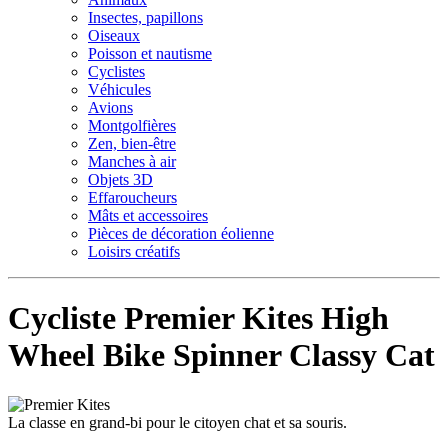
Insectes, papillons
Oiseaux
Poisson et nautisme
Cyclistes
Véhicules
Avions
Montgolfières
Zen, bien-être
Manches à air
Objets 3D
Effaroucheurs
Mâts et accessoires
Pièces de décoration éolienne
Loisirs créatifs
Cycliste Premier Kites High
Wheel Bike Spinner Classy Cat
La classe en grand-bi pour le citoyen chat et sa souris.