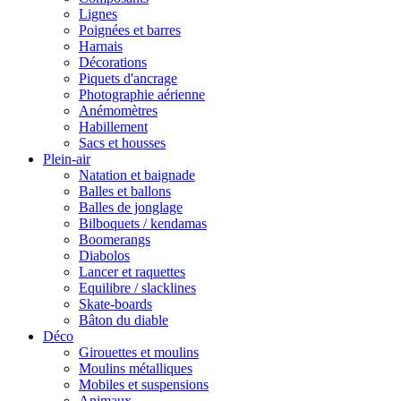
Lignes
Poignées et barres
Harnais
Décorations
Piquets d'ancrage
Photographie aérienne
Anémomètres
Habillement
Sacs et housses
Plein-air
Natation et baignade
Balles et ballons
Balles de jonglage
Bilboquets / kendamas
Boomerangs
Diabolos
Lancer et raquettes
Equilibre / slacklines
Skate-boards
Bâton du diable
Déco
Girouettes et moulins
Moulins métalliques
Mobiles et suspensions
Animaux