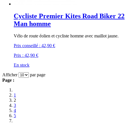
Cycliste Premier Kites Road Biker 22
Man homme
Vélo de route éolien et cycliste homme avec maillot jaune.
Prix conseillé :
42,90 €
Prix :
42,90 €
En stock
Afficher
par page
Page :
1
2
3
4
5