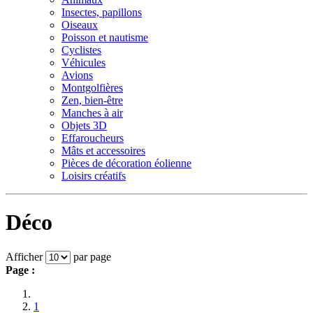
Insectes, papillons
Oiseaux
Poisson et nautisme
Cyclistes
Véhicules
Avions
Montgolfières
Zen, bien-être
Manches à air
Objets 3D
Effaroucheurs
Mâts et accessoires
Pièces de décoration éolienne
Loisirs créatifs
Déco
Afficher
par page
Page :
1