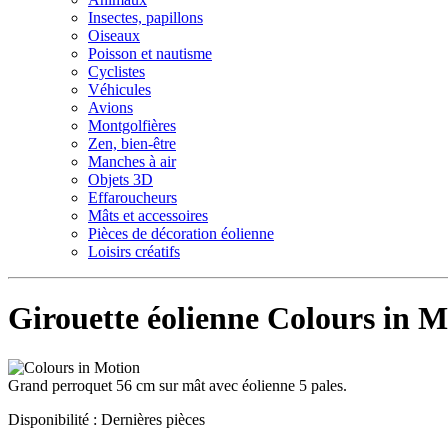
Insectes, papillons
Oiseaux
Poisson et nautisme
Cyclistes
Véhicules
Avions
Montgolfières
Zen, bien-être
Manches à air
Objets 3D
Effaroucheurs
Mâts et accessoires
Pièces de décoration éolienne
Loisirs créatifs
Girouette éolienne Colours in 
Grand perroquet 56 cm sur mât avec éolienne 5 pales.
Disponibilité :
Dernières pièces