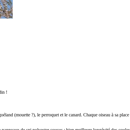
in !
oéland (mouette ?), le perroquet et le canard. Chaque oiseau à sa place 
de panneaux de spi polyester cousus : bien meilleure longévité des coule