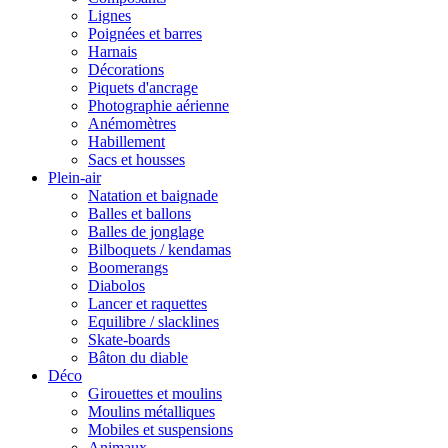
Lignes
Poignées et barres
Harnais
Décorations
Piquets d'ancrage
Photographie aérienne
Anémomètres
Habillement
Sacs et housses
Plein-air
Natation et baignade
Balles et ballons
Balles de jonglage
Bilboquets / kendamas
Boomerangs
Diabolos
Lancer et raquettes
Equilibre / slacklines
Skate-boards
Bâton du diable
Déco
Girouettes et moulins
Moulins métalliques
Mobiles et suspensions
Animaux