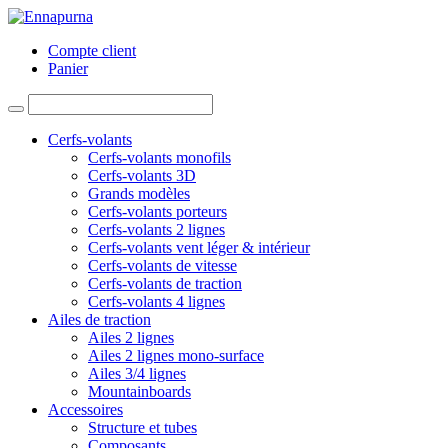
Compte client
Panier
Cerfs-volants
Cerfs-volants monofils
Cerfs-volants 3D
Grands modèles
Cerfs-volants porteurs
Cerfs-volants 2 lignes
Cerfs-volants vent léger & intérieur
Cerfs-volants de vitesse
Cerfs-volants de traction
Cerfs-volants 4 lignes
Ailes de traction
Ailes 2 lignes
Ailes 2 lignes mono-surface
Ailes 3/4 lignes
Mountainboards
Accessoires
Structure et tubes
Composants