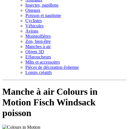
Insectes, papillons
Oiseaux
Poisson et nautisme
Cyclistes
Véhicules
Avions
Montgolfières
Zen, bien-être
Manches à air
Objets 3D
Effaroucheurs
Mâts et accessoires
Pièces de décoration éolienne
Loisirs créatifs
Manche à air Colours in
Motion Fisch Windsack
poisson