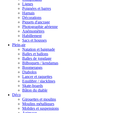
Lignes
Poignées et barres
Harnais
Décorations
Piquets d'ancrage
Photographie aérienne
Anémomètres
Habillement
Sacs et housses
Plein-air
Natation et baignade
Balles et ballons
Balles de jonglage
Bilboquets / kendamas
Boomerangs
Diabolos
Lancer et raquettes
Equilibre / slacklines
Skate-boards
Bâton du diable
Déco
Girouettes et moulins
Moulins métalliques
Mobiles et suspensions
Animaux