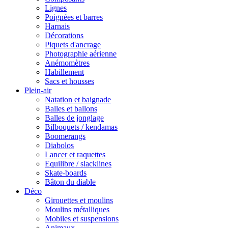
Lignes
Poignées et barres
Harnais
Décorations
Piquets d'ancrage
Photographie aérienne
Anémomètres
Habillement
Sacs et housses
Plein-air
Natation et baignade
Balles et ballons
Balles de jonglage
Bilboquets / kendamas
Boomerangs
Diabolos
Lancer et raquettes
Equilibre / slacklines
Skate-boards
Bâton du diable
Déco
Girouettes et moulins
Moulins métalliques
Mobiles et suspensions
Animaux