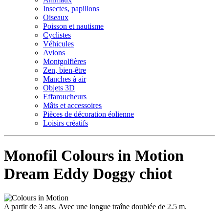
Insectes, papillons
Oiseaux
Poisson et nautisme
Cyclistes
Véhicules
Avions
Montgolfières
Zen, bien-être
Manches à air
Objets 3D
Effaroucheurs
Mâts et accessoires
Pièces de décoration éolienne
Loisirs créatifs
Monofil Colours in Motion
Dream Eddy Doggy chiot
A partir de 3 ans. Avec une longue traîne doublée de 2.5 m.