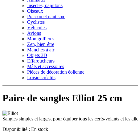
Insectes, papillons
Oiseaux
Poisson et nautisme
Cyclistes
Véhicules
Avions
Montgolfières
Zen, bien-être
Manches à air
Objets 3D
Effaroucheurs
Mâts et accessoires
Pièces de décoration éolienne
Loisirs créatifs
Paire de sangles Elliot 25 cm
Sangles simples et larges, pour équiper tous les cerfs-volants et les aile
Disponibilité :
En stock