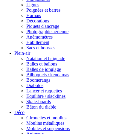
Lignes
Poignées et barres
Harnais
Décorations
Piquets d'ancrage
Photographie aérienne
Anémomètres
Habillement
Sacs et housses
Plein-air
Natation et baignade
Balles et ballons
Balles de jonglage
Bilboquets / kendamas
Boomerangs
Diabolos
Lancer et raquettes
Equilibre / slacklines
Skate-boards
Bâton du diable
Déco
Girouettes et moulins
Moulins métalliques
Mobiles et suspensions
Animaux