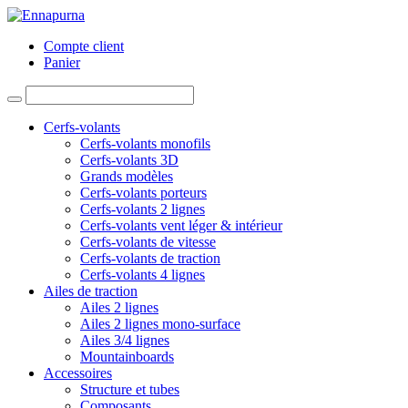
Compte client
Panier
Cerfs-volants
Cerfs-volants monofils
Cerfs-volants 3D
Grands modèles
Cerfs-volants porteurs
Cerfs-volants 2 lignes
Cerfs-volants vent léger & intérieur
Cerfs-volants de vitesse
Cerfs-volants de traction
Cerfs-volants 4 lignes
Ailes de traction
Ailes 2 lignes
Ailes 2 lignes mono-surface
Ailes 3/4 lignes
Mountainboards
Accessoires
Structure et tubes
Composants