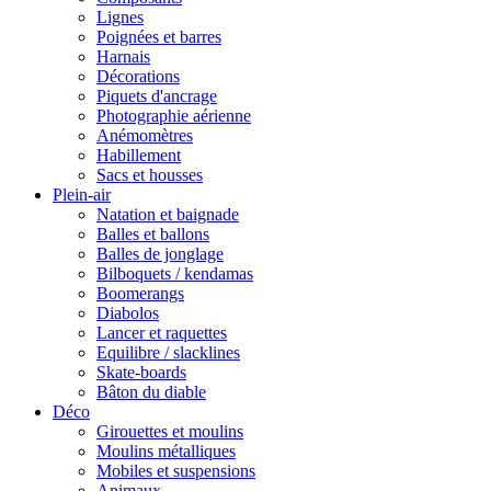
Lignes
Poignées et barres
Harnais
Décorations
Piquets d'ancrage
Photographie aérienne
Anémomètres
Habillement
Sacs et housses
Plein-air
Natation et baignade
Balles et ballons
Balles de jonglage
Bilboquets / kendamas
Boomerangs
Diabolos
Lancer et raquettes
Equilibre / slacklines
Skate-boards
Bâton du diable
Déco
Girouettes et moulins
Moulins métalliques
Mobiles et suspensions
Animaux