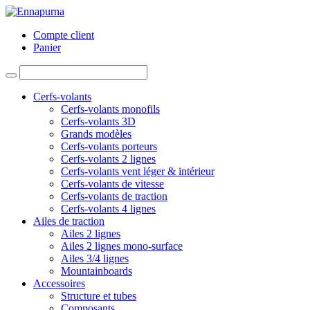
Compte client
Panier
Cerfs-volants
Cerfs-volants monofils
Cerfs-volants 3D
Grands modèles
Cerfs-volants porteurs
Cerfs-volants 2 lignes
Cerfs-volants vent léger & intérieur
Cerfs-volants de vitesse
Cerfs-volants de traction
Cerfs-volants 4 lignes
Ailes de traction
Ailes 2 lignes
Ailes 2 lignes mono-surface
Ailes 3/4 lignes
Mountainboards
Accessoires
Structure et tubes
Composants