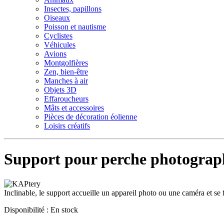
Insectes, papillons
Oiseaux
Poisson et nautisme
Cyclistes
Véhicules
Avions
Montgolfières
Zen, bien-être
Manches à air
Objets 3D
Effaroucheurs
Mâts et accessoires
Pièces de décoration éolienne
Loisirs créatifs
Support pour perche photograp
Inclinable, le support accueille un appareil photo ou une caméra et se
Disponibilité :
En stock