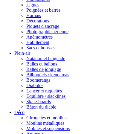
Lignes
Poignées et barres
Harnais
Décorations
Piquets d'ancrage
Photographie aérienne
Anémomètres
Habillement
Sacs et housses
Plein-air
Natation et baignade
Balles et ballons
Balles de jonglage
Bilboquets / kendamas
Boomerangs
Diabolos
Lancer et raquettes
Equilibre / slacklines
Skate-boards
Bâton du diable
Déco
Girouettes et moulins
Moulins métalliques
Mobiles et suspensions
Animaux