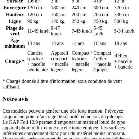
Surface
1.6 m²
3 m²
5 m²
8 m²
12 m²
Envergure
130 cm
180 cm
240 cm
300 cm
370 cm
Hauteur
120 cm
160 cm
200 cm
266 cm
330 cm
Ligne
90 kg
120 kg
250 kg
250 kg
500 kg
Plage de
9-47
5-45
11-49 km/h
7-45 km/h
5-34 km/h
vent
km/h
km/h
Âge
13 ans
14 ans
14 ans
16 ans
18 ans
minimum
Caméra
Appareil
Compact /
Compact
Réflex
sportive
compact
hybride
/ réflex
Charge *
+ nacelle
+ nacelle
+ nacelle
+ nacelle
+ nacelle
+ batterie
pendulaire
légère
légère
équipée
* Charge donnée à titre d'information, sous condition de vent
suffisant.
Notre avis
Ces modèles peuvent générer une très forte traction. Prévoyez
toujours un point d’ancrage de sécurité même lors du pilotage.
Le KAP Foil 12.0 permet d’emporter un matériel lourd de type
appareil photo réflex et une nacelle toute équipée. Les surfaces
inférieures conviennent donc pour du matériel moins imposant.
Une grande surface permet de voler avec des vents plus faibles et