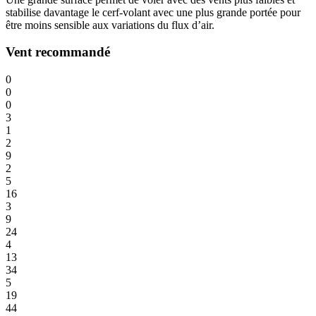
stabilise davantage le cerf-volant avec une plus grande portée pour
être moins sensible aux variations du flux d’air.
Vent recommandé
0
0
0
3
1
2
9
2
5
16
3
9
24
4
13
34
5
19
44