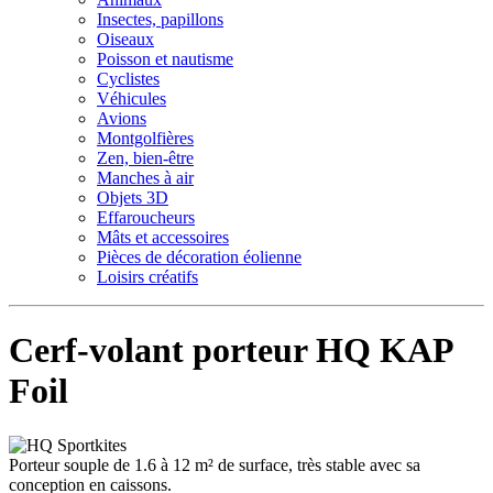
Insectes, papillons
Oiseaux
Poisson et nautisme
Cyclistes
Véhicules
Avions
Montgolfières
Zen, bien-être
Manches à air
Objets 3D
Effaroucheurs
Mâts et accessoires
Pièces de décoration éolienne
Loisirs créatifs
Cerf-volant porteur HQ KAP
Foil
Porteur souple de 1.6 à 12 m² de surface, très stable avec sa
conception en caissons.