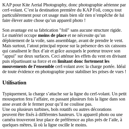
KAP pour Kite Aerial Photography, donc photographie aérienne par
cerf-volant. C’est la destination première du KAP Foil, conçu tout
particulièrement pour cet usage mais bien sûr rien n’empêche de lui
faire élever autre chose qu’un appareil photo !
Son avantage est sa fabrication "foil" sans aucune structure rigide.
Le matériel occupe
moins de place
et ne nécessite qu’un
déploiement de la voile, sans assemblage, avant de prendre le vent.
Mais surtout, l’atout principal repose sur la présence des six caissons
qui canalisent le flux d’air et grâce auxquels le porteur trouve son
"appui" sur deux surfaces. Ceci atténue les effets du vent en divisant
puis répartissant sa force et en
limitant donc fortement les
mouvements de l’ensemble
cerf-volant avec la charge portée. Idéal
de toute évidence en photographie pour stabiliser les prises de vues !
Utilisation
Typiquement, la charge s’attache sur la ligne du cerf-volant. Un petit
mousqueton fera l’affaire, en passant plusieurs fois la ligne dans son
anse avant de le fermer pour qu’il ne coulisse pas.
Une ou plusieurs turbines, bols rotatifs ou autres décorations
peuvent être fixés à différentes hauteurs. Un appareil photo ou une
caméra trouveront leur place de préférence au plus près de l’aile, à
quelques mètres, là où la ligne oscille le moins.