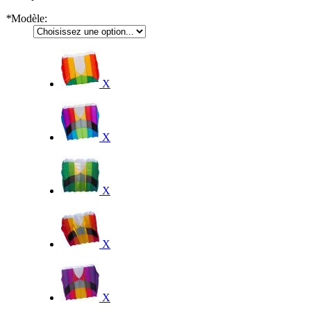
*
Modèle:
X
X
X
X
X