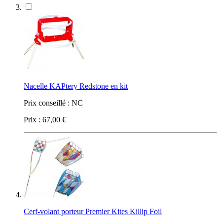
Nacelle KAPtery Redstone en kit
Prix conseillé :
NC
Prix :
67,00 €
Cerf-volant porteur Premier Kites Killip Foil