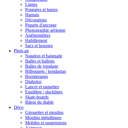
Lignes
Poignées et barres
Harnais
Décorations
Piquets d'ancrage
Photographie aérienne
Anémomètres
Habillement
Sacs et housses
Plein-air
Natation et baignade
Balles et ballons
Balles de jonglage
Bilboquets / kendamas
Boomerangs
Diabolos
Lancer et raquettes
Equilibre / slacklines
Skate-boards
Bâton du diable
Déco
Girouettes et moulins
Moulins métalliques
Mobiles et suspensions
Animaux