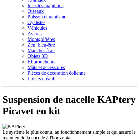
Insectes, papillons
Oiseaux
Poisson et nautisme
Cyclistes
Véhicules
Avions
Montgolfières
Zen, bien-être
Manches à air
Objets 3D
Effaroucheurs
Mâts et accessoires
Pièces de décoration éolienne
Loisirs créatifs
Suspension de nacelle KAPtery
Picavet en kit
Le système le plus connu, au fonctionnement simple et qui assure le
maintien de la nacelle à l'horizontal.