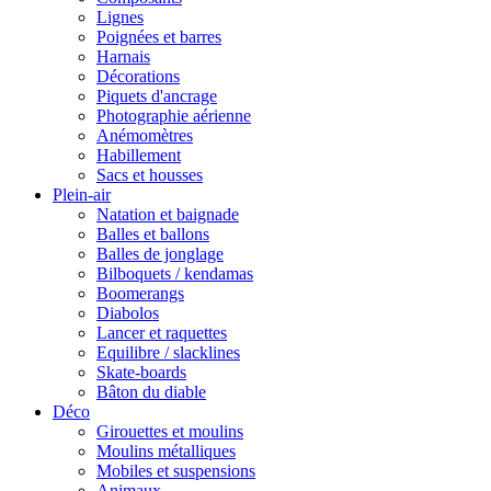
Lignes
Poignées et barres
Harnais
Décorations
Piquets d'ancrage
Photographie aérienne
Anémomètres
Habillement
Sacs et housses
Plein-air
Natation et baignade
Balles et ballons
Balles de jonglage
Bilboquets / kendamas
Boomerangs
Diabolos
Lancer et raquettes
Equilibre / slacklines
Skate-boards
Bâton du diable
Déco
Girouettes et moulins
Moulins métalliques
Mobiles et suspensions
Animaux