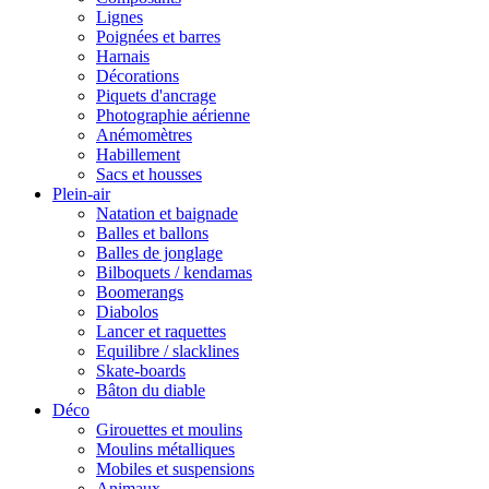
Lignes
Poignées et barres
Harnais
Décorations
Piquets d'ancrage
Photographie aérienne
Anémomètres
Habillement
Sacs et housses
Plein-air
Natation et baignade
Balles et ballons
Balles de jonglage
Bilboquets / kendamas
Boomerangs
Diabolos
Lancer et raquettes
Equilibre / slacklines
Skate-boards
Bâton du diable
Déco
Girouettes et moulins
Moulins métalliques
Mobiles et suspensions
Animaux