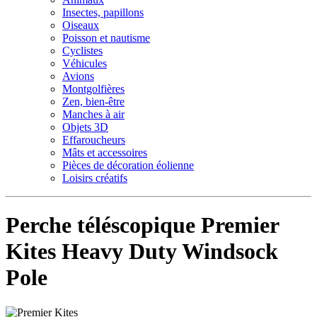
Insectes, papillons
Oiseaux
Poisson et nautisme
Cyclistes
Véhicules
Avions
Montgolfières
Zen, bien-être
Manches à air
Objets 3D
Effaroucheurs
Mâts et accessoires
Pièces de décoration éolienne
Loisirs créatifs
Perche téléscopique Premier
Kites Heavy Duty Windsock
Pole