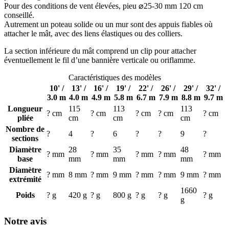
Pour des conditions de vent élevées, pieu ⌀25-30 mm 120 cm
conseillé.
Autrement un poteau solide ou un mur sont des appuis fiables où
attacher le mât, avec des liens élastiques ou des colliers.
La section inférieure du mât comprend un clip pour attacher
éventuellement le fil d’une bannière verticale ou oriflamme.
Caractéristiques des modèles
10' /
13' /
16' /
19' /
22' /
26' /
29' /
32' /
3.0 m
4.0 m
4.9 m
5.8 m
6.7 m
7.9 m
8.8 m
9.7 m
Longueur
115
113
113
? cm
? cm
? cm
? cm
? cm
pliée
cm
cm
cm
Nombre de
?
4
?
6
?
?
9
?
sections
Diamètre
28
35
48
? mm
? mm
? mm
? mm
? mm
base
mm
mm
mm
Diamètre
? mm
8 mm
? mm
9 mm
? mm
? mm
9 mm
? mm
extrémité
1660
Poids
? g
420 g
? g
800 g
? g
? g
? g
g
Notre avis