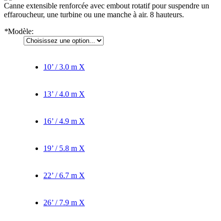
Canne extensible renforcée avec embout rotatif pour suspendre un
effaroucheur, une turbine ou une manche à air. 8 hauteurs.
*
Modèle:
10’ / 3.0 m
X
13’ / 4.0 m
X
16’ / 4.9 m
X
19’ / 5.8 m
X
22’ / 6.7 m
X
26’ / 7.9 m
X